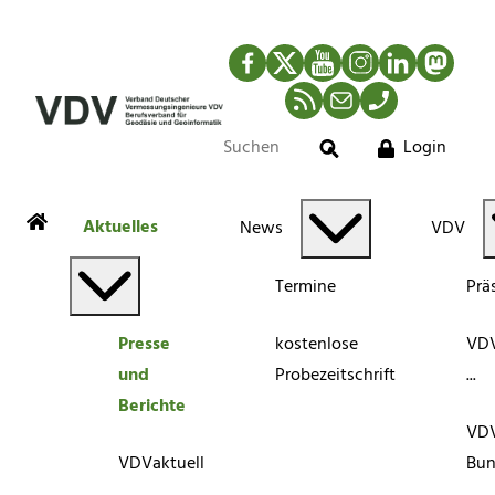
Facebook
Twitter
YouTube
Instagram
LinkedIn
Mastod
RSS-Newsfeed
Mail
Telefon
Login
Suche
Aktuelles
News
VDV
Termine
Prä
Presse
kostenlose
VDV
und
Probezeitschrift
...
Berichte
VD
VDVaktuell
Bun