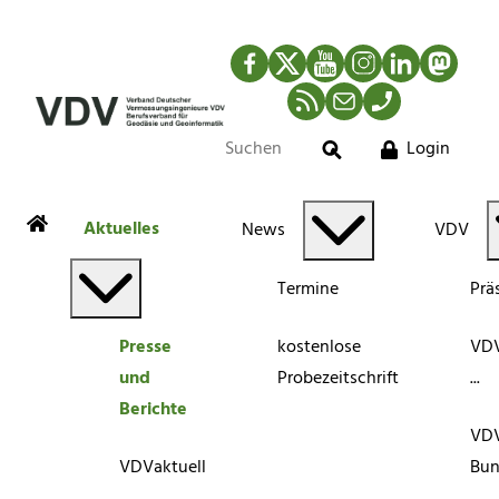
Facebook
Twitter
YouTube
Instagram
LinkedIn
Mastod
RSS-Newsfeed
Mail
Telefon
Login
Suche
Aktuelles
News
VDV
Termine
Prä
Presse
kostenlose
VDV
und
Probezeitschrift
...
Berichte
VD
VDVaktuell
Bun