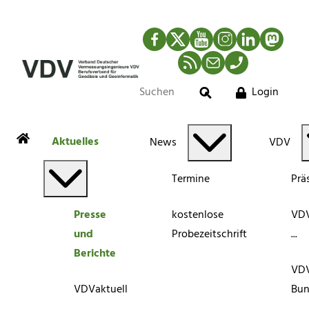
Facebook
Twitter
YouTube
Instagram
LinkedIn
Mastod
RSS-Newsfeed
Mail
Telefon
Login
Suche
Aktuelles
News
VDV
Termine
Prä
Presse
kostenlose
VDV
und
Probezeitschrift
...
Berichte
VD
VDVaktuell
Bun