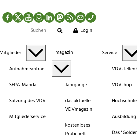
Facebook
Twitter
YouTube
Instagram
LinkedIn
Mastodon
RSS-Newsfeed
Mail
Telefon
Login
Suche
magazin
Mitglieder
Service
Aufnahmeantrag
VDVstellen
SEPA-Mandat
Jahrgänge
VDVshop
Satzung des VDV
das aktuelle
Hochschule
VDVmagazin
Mitgliederservice
Ausbildung
kostenloses
Das "Golde
Probeheft