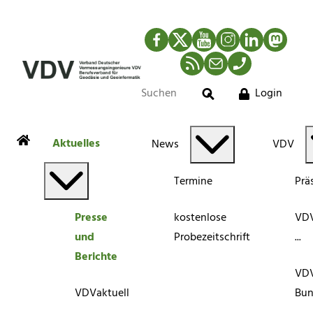
Facebook
Twitter
YouTube
Instagram
LinkedIn
Mastod
RSS-Newsfeed
Mail
Telefon
Login
Suche
Aktuelles
News
VDV
Termine
Prä
Presse
kostenlose
VDV
und
Probezeitschrift
...
Berichte
VD
VDVaktuell
Bun