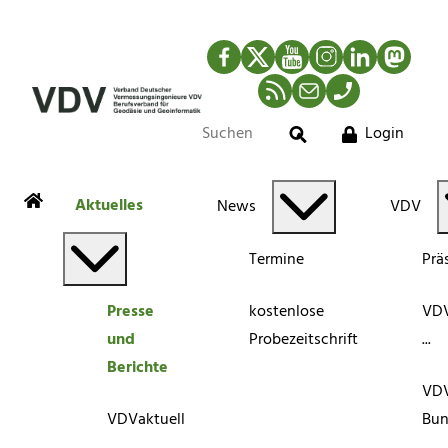
Facebook
Twitter
YouTube
Instagram
LinkedIn
Mastod
RSS-Newsfeed
Mail
Telefon
Login
Suche
Aktuelles
News
VDV
Termine
Prä
Presse
kostenlose
VDV
und
Probezeitschrift
...
Berichte
VD
VDVaktuell
Bun