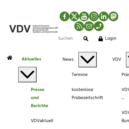
Facebook
Twitter
YouTube
Instagram
LinkedIn
Mastod
RSS-Newsfeed
Mail
Telefon
Login
Suche
Aktuelles
News
VDV
Termine
Prä
Presse
kostenlose
VDV
und
Probezeitschrift
...
Berichte
VD
VDVaktuell
Bun