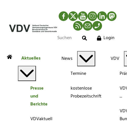
Facebook
Twitter
YouTube
Instagram
LinkedIn
Mastod
RSS-Newsfeed
Mail
Telefon
Login
Suche
Aktuelles
News
VDV
Termine
Prä
Presse
kostenlose
VDV
und
Probezeitschrift
...
Berichte
VD
VDVaktuell
Bun