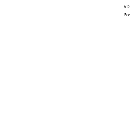
VD
Pos