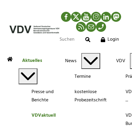
Facebook
Twitter
YouTube
Instagram
LinkedIn
Mastod
RSS-Newsfeed
Mail
Telefon
Login
Suche
Aktuelles
News
VDV
Termine
Pr
Presse und
kostenlose
VDV
Berichte
Probezeitschrift
...
VDVaktuell
VD
Bu