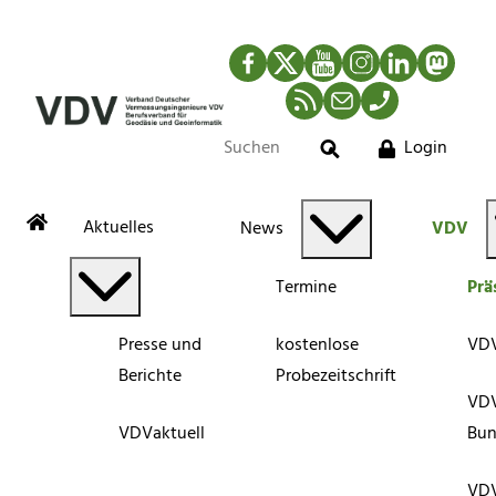
Facebook
Twitter
YouTube
Instagram
LinkedIn
Mastod
RSS-Newsfeed
Mail
Telefon
Login
Suche
Aktuelles
News
VDV
Termine
Prä
Presse und
kostenlose
VDV 
Berichte
Probezeitschrift
VD
VDVaktuell
Bun
VD