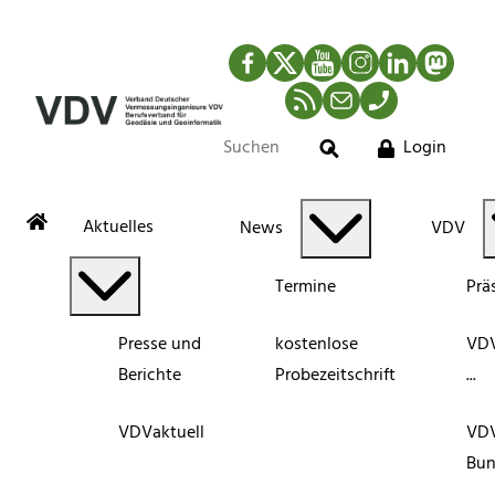
Facebook
Twitter
YouTube
Instagram
LinkedIn
Mastod
RSS-Newsfeed
Mail
Telefon
Login
Suche
Aktuelles
News
VDV
Termine
Prä
Presse und
kostenlose
VDV
Berichte
Probezeitschrift
...
VDVaktuell
VD
Bun