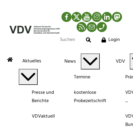
Facebook
Twitter
YouTube
Instagram
LinkedIn
Mastod
RSS-Newsfeed
Mail
Telefon
Login
Suche
Aktuelles
News
VDV
Termine
Prä
Presse und
kostenlose
VDV
Berichte
Probezeitschrift
...
VDVaktuell
VD
Bun