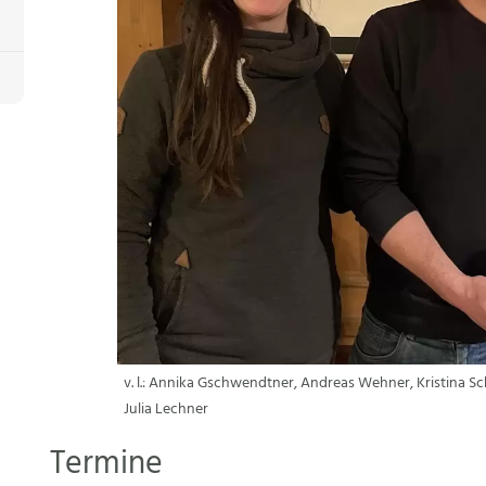
v. l.: Annika Gschwendtner, Andreas Wehner, Kristina 
Julia Lechner
Termine