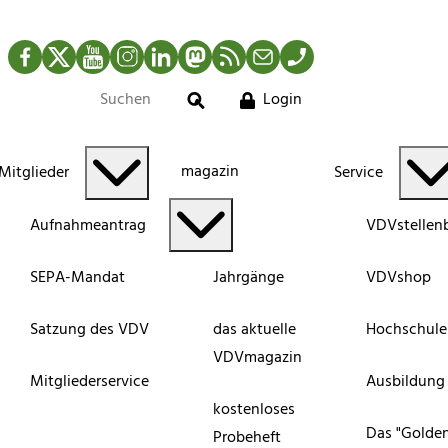
Facebook
Twitter
YouTube
Instagram
LinkedIn
Mastodon
RSS-Newsfeed
Mail
Telefon
Login
Suche
magazin
Mitglieder
Service
Aufnahmeantrag
VDVstellen
SEPA-Mandat
Jahrgänge
VDVshop
Satzung des VDV
das aktuelle
Hochschule
VDVmagazin
Mitgliederservice
Ausbildung
kostenloses
Das "Golde
Probeheft