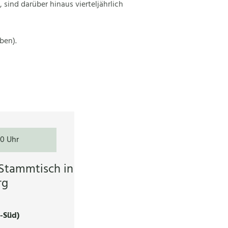
ind darüber hinaus vierteljährlich
ben).
30 Uhr
Stammtisch in
rg
n-Süd)