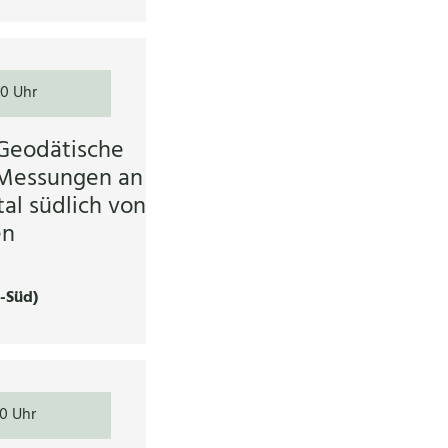
30 Uhr
 Geodätische
 Messungen an
al südlich von
en
n-Süd)
30 Uhr