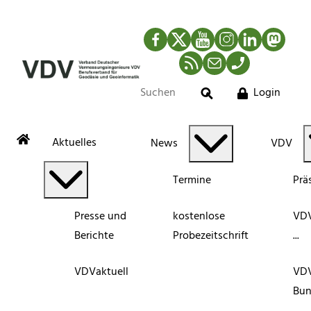
Facebook
Twitter
YouTube
Instagram
LinkedIn
Mastod
RSS-Newsfeed
Mail
Telefon
Login
Suche
Aktuelles
News
VDV
Termine
Prä
Presse und
kostenlose
VDV
Berichte
Probezeitschrift
...
VDVaktuell
VD
Bun