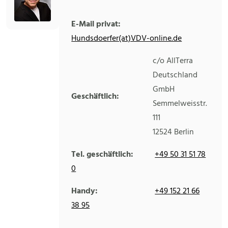
E-Mail privat:
Hundsdoerfer(at)VDV-online.de
c/o AllTerra
Deutschland
GmbH
Geschäftlich:
Semmelweisstr.
111
12524
Berlin
Tel. geschäftlich:
+49 50 31 51 78
0
Handy:
+49 152 21 66
38 95