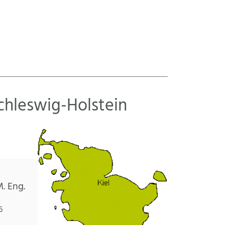
hleswig-Holstein
. Eng.
6