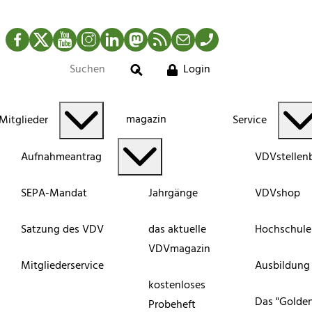
Facebook
Twitter
YouTube
Instagram
LinkedIn
Mastodon
RSS-Newsfeed
Mail
Telefon
Login
Suche
magazin
Mitglieder
Service
Aufnahmeantrag
VDVstellen
SEPA-Mandat
Jahrgänge
VDVshop
Satzung des VDV
das aktuelle
Hochschule
VDVmagazin
Mitgliederservice
Ausbildung
kostenloses
Das "Golde
Probeheft