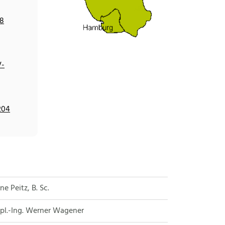
58
V-
204
ne Peitz, B. Sc.
pl.-Ing. Werner Wagener