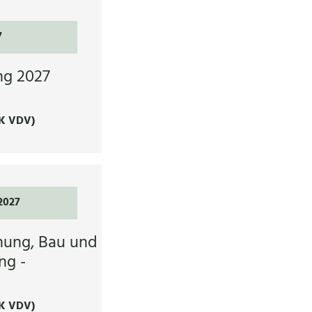
7
ng 2027
K VDV)
2027
nung, Bau und
ng -
K VDV)