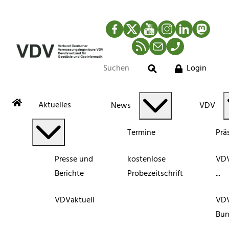
Facebook
Twitter
YouTube
Instagram
LinkedIn
Mastod
RSS-Newsfeed
Mail
Telefon
Login
Suche
Aktuelles
News
VDV
Termine
Prä
Presse und
kostenlose
VDV
Berichte
Probezeitschrift
...
VDVaktuell
VD
Bun