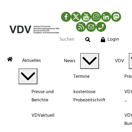
Facebook
Twitter
YouTube
Instagram
LinkedIn
Mastod
RSS-Newsfeed
Mail
Telefon
Login
Suche
Aktuelles
News
VDV
Termine
Prä
Presse und
kostenlose
VDV
Berichte
Probezeitschrift
...
VDVaktuell
VD
Bun