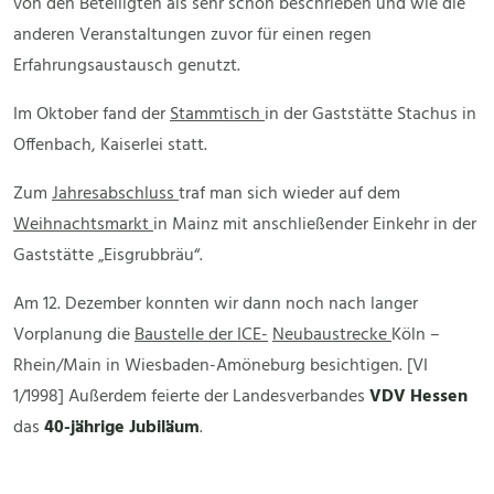
von den Beteiligten als sehr schön beschrieben und wie die
anderen Veranstaltungen zuvor für einen regen
Erfahrungsaustausch genutzt.
Im Oktober fand der
Stammtisch
in der Gaststätte Stachus in
Offenbach, Kaiserlei statt.
Zum
Jahresabschluss
traf man sich wieder auf dem
Weihnachtsmarkt
in Mainz mit anschließender Einkehr in der
Gaststätte „Eisgrubbräu“.
Am 12. Dezember konnten wir dann noch nach langer
Vorplanung die
Baustelle der ICE-
Neubaustrecke
Köln –
Rhein/Main in Wiesbaden-Amöneburg besichtigen. [VI
1/1998] Außerdem feierte der Landesverbandes
VDV
Hessen
das
40-jährige Jubiläum
.