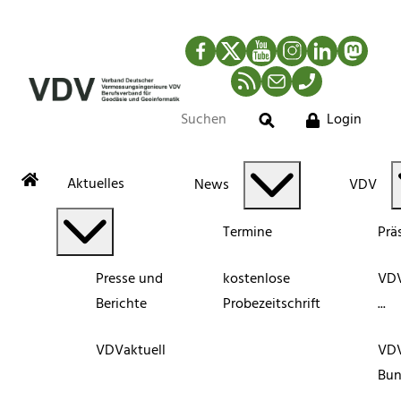
Facebook
Twitter
YouTube
Instagram
LinkedIn
Mastod
RSS-Newsfeed
Mail
Telefon
Login
Suche
Aktuelles
News
VDV
Termine
Prä
Presse und
kostenlose
VDV
Berichte
Probezeitschrift
...
VDVaktuell
VD
Bun