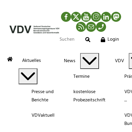
Facebook
Twitter
YouTube
Instagram
LinkedIn
Mastod
RSS-Newsfeed
Mail
Telefon
Login
Suche
Aktuelles
News
VDV
Termine
Prä
Presse und
kostenlose
VDV
Berichte
Probezeitschrift
...
VDVaktuell
VD
Bun