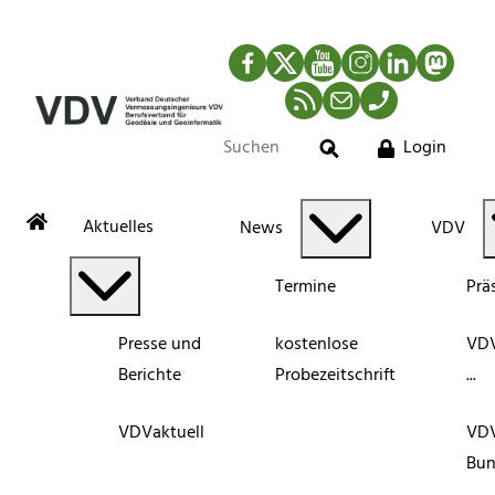
Facebook
Twitter
YouTube
Instagram
LinkedIn
Mastod
RSS-Newsfeed
Mail
Telefon
Login
Suche
Aktuelles
News
VDV
Termine
Prä
Presse und
kostenlose
VDV
Berichte
Probezeitschrift
...
VDVaktuell
VD
Bun