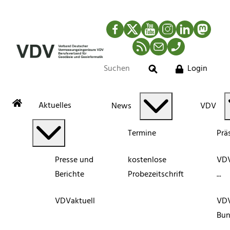
Facebook
Twitter
YouTube
Instagram
LinkedIn
Mastod
RSS-Newsfeed
Mail
Telefon
Login
Suche
Aktuelles
News
VDV
Termine
Prä
Presse und
kostenlose
VDV
Berichte
Probezeitschrift
...
VDVaktuell
VD
Bun