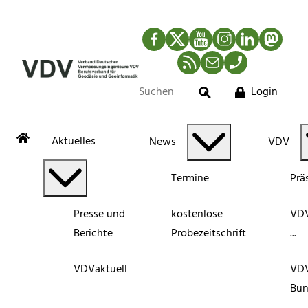
Facebook
Twitter
YouTube
Instagram
LinkedIn
Mastod
RSS-Newsfeed
Mail
Telefon
Login
Suche
Aktuelles
News
VDV
Termine
Prä
Presse und
kostenlose
VDV
Berichte
Probezeitschrift
...
VDVaktuell
VD
Bun