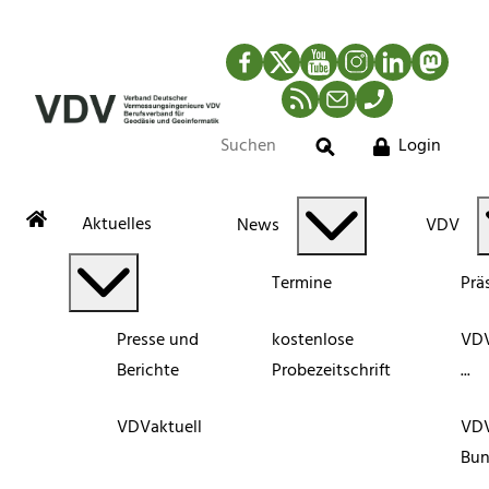
Facebook
Twitter
YouTube
Instagram
LinkedIn
Mastod
RSS-Newsfeed
Mail
Telefon
Login
Suche
Aktuelles
News
VDV
Termine
Prä
Presse und
kostenlose
VDV
Berichte
Probezeitschrift
...
VDVaktuell
VD
Bun