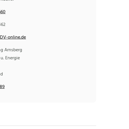
660
462
DV-online.de
ng Arnsberg
 u. Energie
nd
589