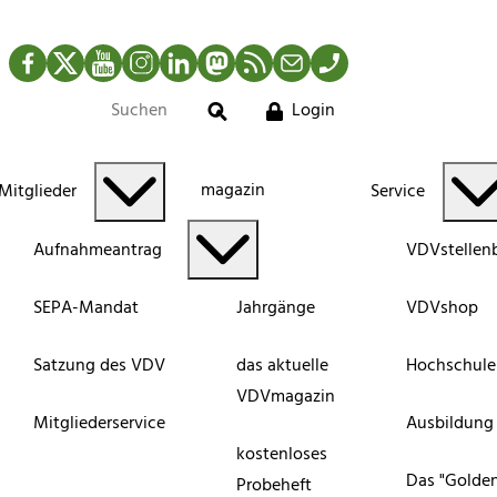
Facebook
Twitter
YouTube
Instagram
LinkedIn
Mastodon
RSS-Newsfeed
Mail
Telefon
Login
Suche
magazin
Mitglieder
Service
Aufnahmeantrag
VDVstellen
SEPA-Mandat
Jahrgänge
VDVshop
Satzung des VDV
das aktuelle
Hochschule
VDVmagazin
Mitgliederservice
Ausbildung
kostenloses
Das "Golde
Probeheft