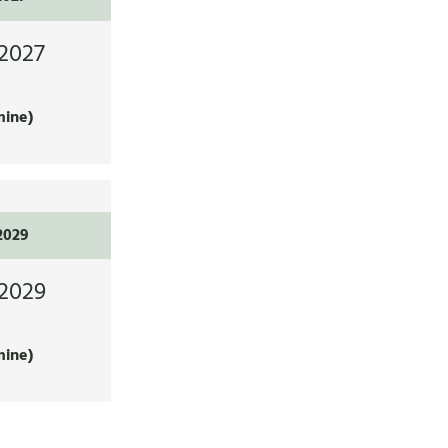
2027
mine)
2029
2029
mine)