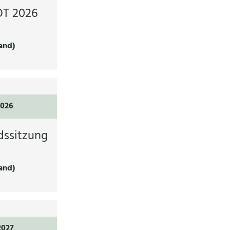
T 2026
and)
2026
dssitzung
and)
2027