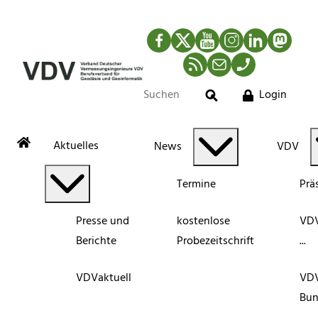
Facebook
Twitter
YouTube
Instagram
LinkedIn
Mastod
RSS-Newsfeed
Mail
Telefon
Login
Suche
Aktuelles
News
VDV
Termine
Prä
Presse und
kostenlose
VDV
Berichte
Probezeitschrift
...
VDVaktuell
VD
Bun