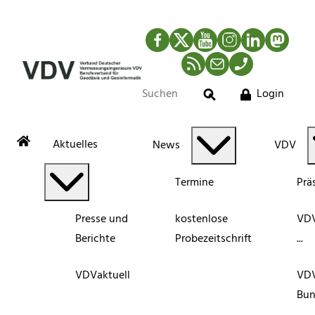
Facebook
Twitter
YouTube
Instagram
LinkedIn
Mastod
RSS-Newsfeed
Mail
Telefon
Login
Suche
Aktuelles
News
VDV
Termine
Prä
Presse und
kostenlose
VDV
Berichte
Probezeitschrift
...
VDVaktuell
VD
Bun