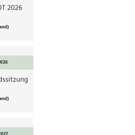
T 2026
and)
2026
dssitzung
and)
2027