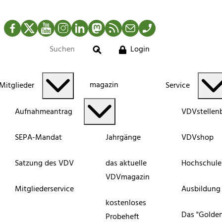
Facebook
Twitter
YouTube
Instagram
LinkedIn
Mastodon
RSS-Newsfeed
Mail
Telefon
Login
Suche
magazin
Mitglieder
Service
Aufnahmeantrag
VDVstellen
SEPA-Mandat
Jahrgänge
VDVshop
Satzung des VDV
das aktuelle
Hochschule
VDVmagazin
Mitgliederservice
Ausbildung
kostenloses
Das "Golde
Probeheft