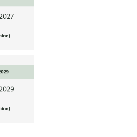
2027
mine)
2029
2029
mine)