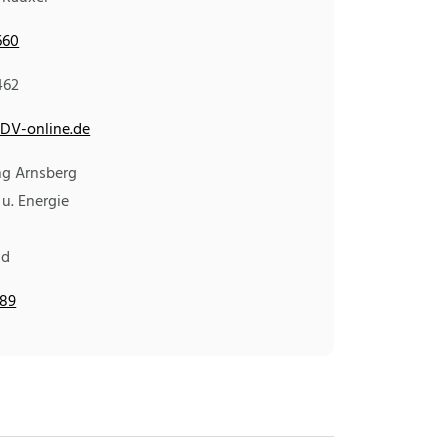
660
462
DV-online.de
ng Arnsberg
 u. Energie
nd
589