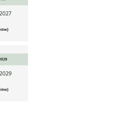
2027
mine)
2029
2029
mine)