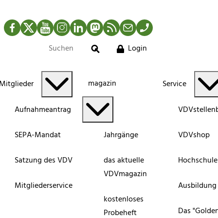
Facebook
Twitter
YouTube
Instagram
LinkedIn
Mastodon
RSS-Newsfeed
Mail
Telefon
Login
Suche
magazin
Mitglieder
Service
Aufnahmeantrag
VDVstellen
SEPA-Mandat
Jahrgänge
VDVshop
Satzung des VDV
das aktuelle
Hochschule
VDVmagazin
Mitgliederservice
Ausbildung
kostenloses
Das "Golde
Probeheft