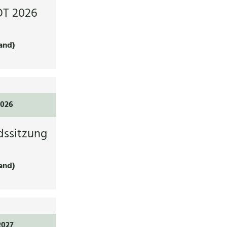
T 2026
and)
2026
dssitzung
and)
2027