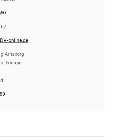
660
462
DV-online.de
ng Arnsberg
 u. Energie
nd
589