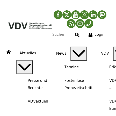
Facebook
Twitter
YouTube
Instagram
LinkedIn
Mastod
RSS-Newsfeed
Mail
Telefon
Login
Suche
Aktuelles
News
VDV
Termine
Prä
Presse und
kostenlose
VDV
Berichte
Probezeitschrift
...
VDVaktuell
VD
Bun