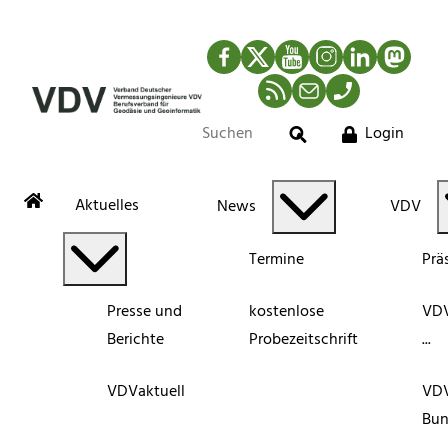
Facebook
Twitter
YouTube
Instagram
LinkedIn
Mastod
RSS-Newsfeed
Mail
Telefon
Login
Suche
Aktuelles
News
VDV
Termine
Prä
Presse und
kostenlose
VDV
Berichte
Probezeitschrift
...
VDVaktuell
VD
Bun