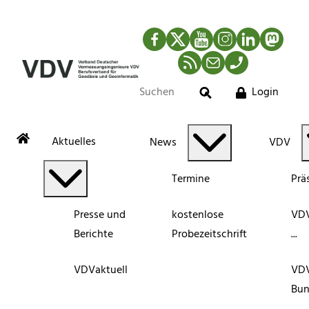
Facebook
Twitter
YouTube
Instagram
LinkedIn
Mastod
RSS-Newsfeed
Mail
Telefon
Login
Suche
Aktuelles
News
VDV
Termine
Prä
Presse und
kostenlose
VDV
Berichte
Probezeitschrift
...
VDVaktuell
VD
Bun