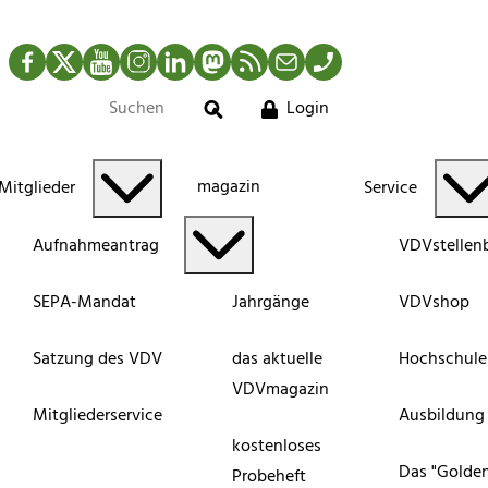
Facebook
Twitter
YouTube
Instagram
LinkedIn
Mastodon
RSS-Newsfeed
Mail
Telefon
Login
Suche
magazin
Mitglieder
Service
Aufnahmeantrag
VDVstellen
SEPA-Mandat
Jahrgänge
VDVshop
Satzung des VDV
das aktuelle
Hochschule
VDVmagazin
Mitgliederservice
Ausbildung
kostenloses
Das "Golde
Probeheft