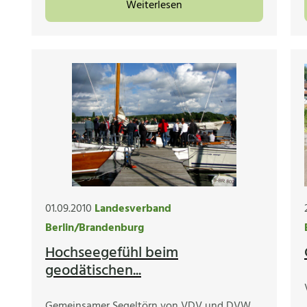
Weiterlesen
01.09.2010
Landesverband
Berlin/Brandenburg
Hochseegefühl beim
geodätischen...
Gemeinsamer Segeltörn von VDV und DVW