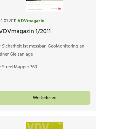
14.01.2011
VDVmagazin
VDVmagazin 1/2011
• Sicherheit ist messbar: GeoMonitoring an
einer Gleisanlage
• StreetMapper 360…
Weiterlesen