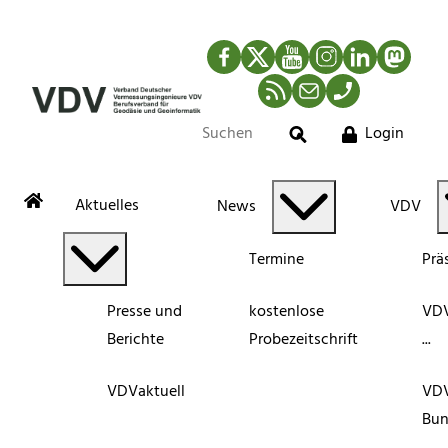
Facebook
Twitter
YouTube
Instagram
LinkedIn
Mastod
RSS-Newsfeed
Mail
Telefon
Login
Suche
Aktuelles
News
VDV
Termine
Prä
Presse und
kostenlose
VDV
Berichte
Probezeitschrift
...
VDVaktuell
VD
Bun