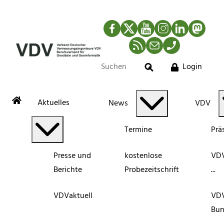
Facebook
Twitter
YouTube
Instagram
LinkedIn
Mastod
RSS-Newsfeed
Mail
Telefon
Login
Suche
Aktuelles
News
VDV
Termine
Prä
Presse und
kostenlose
VDV
Berichte
Probezeitschrift
...
VDVaktuell
VD
Bun