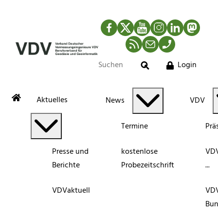
Facebook
Twitter
YouTube
Instagram
LinkedIn
Mastod
RSS-Newsfeed
Mail
Telefon
Login
Suche
Aktuelles
News
VDV
Termine
Prä
Presse und
kostenlose
VDV
Berichte
Probezeitschrift
...
VDVaktuell
VD
Bun