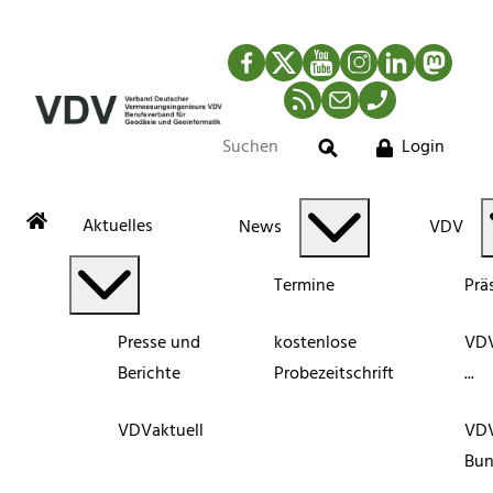
Facebook
Twitter
YouTube
Instagram
LinkedIn
Mastod
RSS-Newsfeed
Mail
Telefon
Login
Suche
Aktuelles
News
VDV
Termine
Prä
Presse und
kostenlose
VDV
Berichte
Probezeitschrift
...
VDVaktuell
VD
Bun