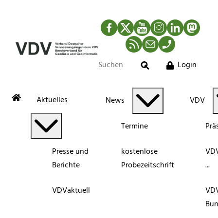
Facebook
Twitter
YouTube
Instagram
LinkedIn
Mastod
RSS-Newsfeed
Mail
Telefon
Login
Suche
Aktuelles
News
VDV
Termine
Prä
Presse und
kostenlose
VDV
Berichte
Probezeitschrift
...
VDVaktuell
VD
Bun