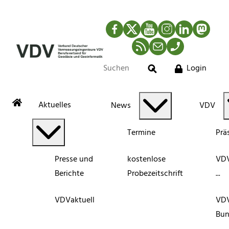
Facebook
Twitter
YouTube
Instagram
LinkedIn
Mastod
RSS-Newsfeed
Mail
Telefon
Login
Suche
Aktuelles
News
VDV
Termine
Prä
Presse und
kostenlose
VDV
Berichte
Probezeitschrift
...
VDVaktuell
VD
Bun