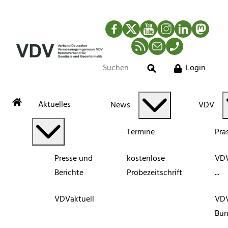
Facebook
Twitter
YouTube
Instagram
LinkedIn
Mastod
RSS-Newsfeed
Mail
Telefon
Login
Suche
Aktuelles
News
VDV
Termine
Prä
Presse und
kostenlose
VDV
Berichte
Probezeitschrift
...
VDVaktuell
VD
Bun