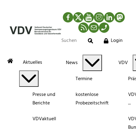
Facebook
Twitter
YouTube
Instagram
LinkedIn
Mastod
RSS-Newsfeed
Mail
Telefon
Login
Suche
Aktuelles
News
VDV
Termine
Prä
Presse und
kostenlose
VDV
Berichte
Probezeitschrift
...
VDVaktuell
VD
Bun