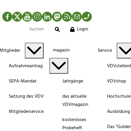
Facebook
Twitter
YouTube
Instagram
LinkedIn
Mastodon
RSS-Newsfeed
Mail
Telefon
Login
Suche
magazin
Mitglieder
Service
Aufnahmeantrag
VDVstellen
SEPA-Mandat
Jahrgänge
VDVshop
Satzung des VDV
das aktuelle
Hochschule
VDVmagazin
Mitgliederservice
Ausbildung
kostenloses
Das "Golde
Probeheft