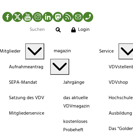
Facebook
Twitter
YouTube
Instagram
LinkedIn
Mastodon
RSS-Newsfeed
Mail
Telefon
Login
Suche
magazin
Mitglieder
Service
Aufnahmeantrag
VDVstellen
SEPA-Mandat
Jahrgänge
VDVshop
Satzung des VDV
das aktuelle
Hochschule
VDVmagazin
Mitgliederservice
Ausbildung
kostenloses
Das "Golde
Probeheft