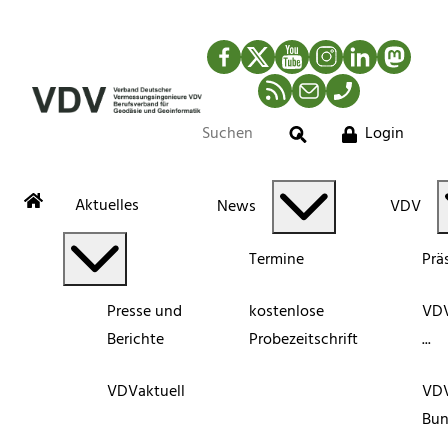
Facebook
Twitter
YouTube
Instagram
LinkedIn
Mastod
RSS-Newsfeed
Mail
Telefon
Login
Suche
Aktuelles
News
VDV
Termine
Prä
Presse und
kostenlose
VDV
Berichte
Probezeitschrift
...
VDVaktuell
VD
Bun