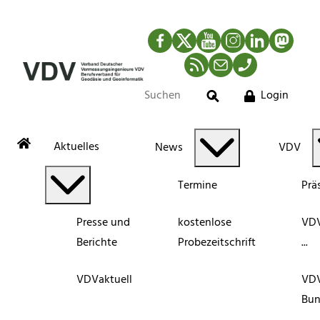
Facebook
Twitter
YouTube
Instagram
LinkedIn
Mastod
RSS-Newsfeed
Mail
Telefon
Login
Suche
Aktuelles
News
VDV
Termine
Prä
Presse und
kostenlose
VDV
Berichte
Probezeitschrift
...
VDVaktuell
VD
Bun