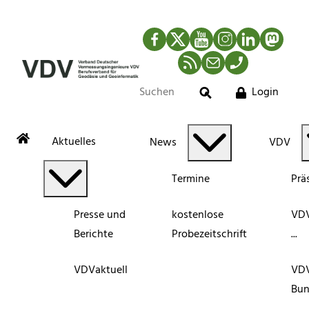
Facebook
Twitter
YouTube
Instagram
LinkedIn
Mastod
RSS-Newsfeed
Mail
Telefon
Login
Suche
Aktuelles
News
VDV
Termine
Prä
Presse und
kostenlose
VDV
Berichte
Probezeitschrift
...
VDVaktuell
VD
Bun