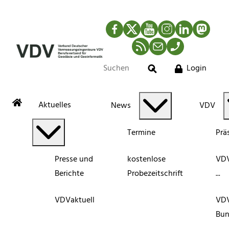
Facebook
Twitter
YouTube
Instagram
LinkedIn
Mastod
RSS-Newsfeed
Mail
Telefon
Login
Suche
Aktuelles
News
VDV
Termine
Prä
Presse und
kostenlose
VDV
Berichte
Probezeitschrift
...
VDVaktuell
VD
Bun