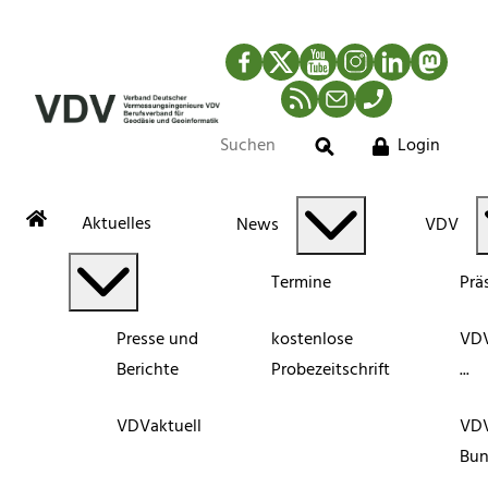
Facebook
Twitter
YouTube
Instagram
LinkedIn
Mastod
RSS-Newsfeed
Mail
Telefon
Login
Suche
Aktuelles
News
VDV
Termine
Prä
Presse und
kostenlose
VDV
Berichte
Probezeitschrift
...
VDVaktuell
VD
Bun