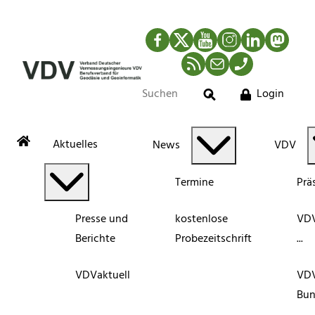
Facebook
Twitter
YouTube
Instagram
LinkedIn
Mastod
RSS-Newsfeed
Mail
Telefon
Login
Suche
Aktuelles
News
VDV
Termine
Prä
Presse und
kostenlose
VDV
Berichte
Probezeitschrift
...
VDVaktuell
VD
Bun