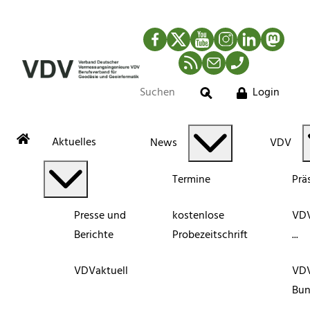
Facebook
Twitter
YouTube
Instagram
LinkedIn
Mastod
RSS-Newsfeed
Mail
Telefon
Login
Suche
Aktuelles
News
VDV
Termine
Prä
Presse und
kostenlose
VDV
Berichte
Probezeitschrift
...
VDVaktuell
VD
Bun