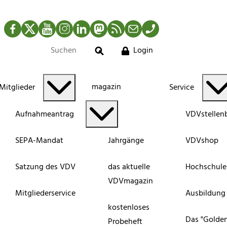
Facebook
Twitter
YouTube
Instagram
LinkedIn
Mastodon
RSS-Newsfeed
Mail
Telefon
Login
Suche
magazin
Mitglieder
Service
Aufnahmeantrag
VDVstellen
SEPA-Mandat
Jahrgänge
VDVshop
Satzung des VDV
das aktuelle
Hochschule
VDVmagazin
Mitgliederservice
Ausbildung
kostenloses
Das "Golde
Probeheft